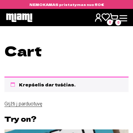
NEMOKAMAS pristatymas nuo 50€
Skip
to
0
0
content
Cart
Krepšelis dar tuščias.
Grįžti į parduotuvę
Try on?