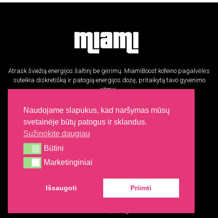
Atrask šviežią energijos šaltinį be gėrimų. MiamiBoost kofeino pagalvėlės
suteikia diskretišką ir patogią energijos dozę, pritaikytą tavo gyvenimo
ritmui.
Informacija
Naudojame slapukus, kad naršymas mūsų
svetainėje būtų patogus ir sklandus.
Slapukų politika
Sužinokite daugiau
Privatumo politika
Būtini
Grąžinimo politika
Būtini
Pristatymas
Marketinginiai
Marketinginiai
Išsaugoti
Priimti
© 2026
MiamiBoost
|
All rights reserved.