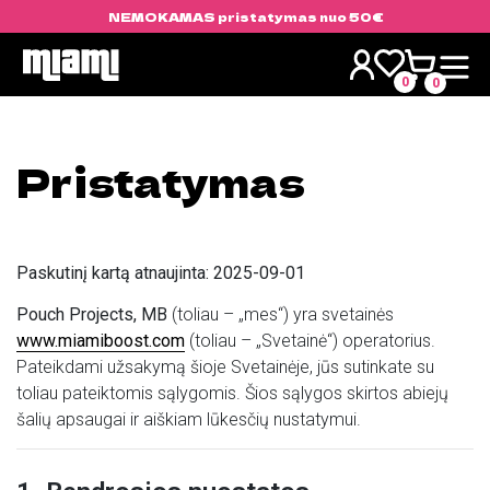
NEMOKAMAS pristatymas nuo 50€
Skip
to
0
0
content
Pristatymas
Paskutinį kartą atnaujinta: 2025-09-01
Pouch Projects, MB
(toliau – „mes“) yra svetainės
www.miamiboost.com
(toliau – „Svetainė“) operatorius.
Pateikdami užsakymą šioje Svetainėje, jūs sutinkate su
toliau pateiktomis sąlygomis. Šios sąlygos skirtos abiejų
šalių apsaugai ir aiškiam lūkesčių nustatymui.