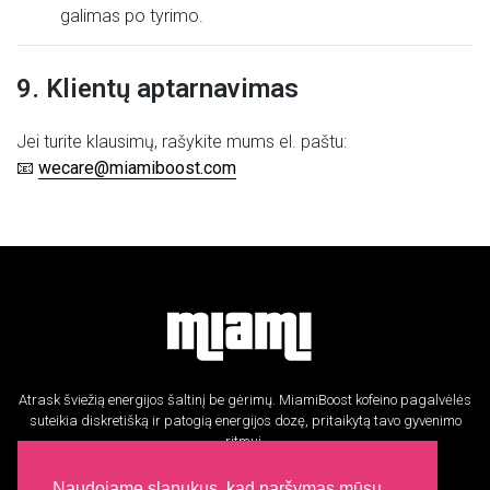
galimas po tyrimo.
9. Klientų aptarnavimas
Jei turite klausimų, rašykite mums el. paštu:
📧
wecare@miamiboost.com
Atrask šviežią energijos šaltinį be gėrimų. MiamiBoost kofeino pagalvėlės
suteikia diskretišką ir patogią energijos dozę, pritaikytą tavo gyvenimo
ritmui.
Informacija
Naudojame slapukus, kad naršymas mūsų