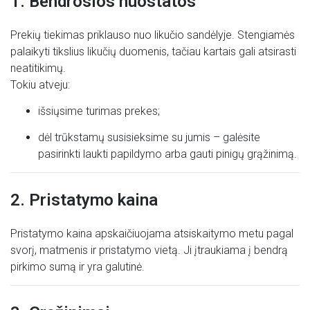
1. Bendrosios nuostatos
Prekių tiekimas priklauso nuo likučio sandėlyje. Stengiamės
palaikyti tikslius likučių duomenis, tačiau kartais gali atsirasti
neatitikimų.
Tokiu atveju:
išsiųsime turimas prekes;
dėl trūkstamų susisieksime su jumis – galėsite
pasirinkti laukti papildymo arba gauti pinigų grąžinimą.
2. Pristatymo kaina
Pristatymo kaina apskaičiuojama atsiskaitymo metu pagal
svorį, matmenis ir pristatymo vietą. Ji įtraukiama į bendrą
pirkimo sumą ir yra galutinė.